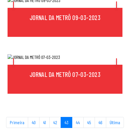
JORNAL DA METRÔ 09-03-2023
JORNAL DA METRÔ 07-03-2023
Primeira
40
41
42
43
44
45
46
Última