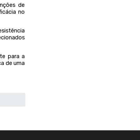
unções de
icácia no
esistência
ecionados
te para a
ca de uma