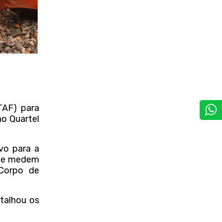
TAF) para
no Quartel
vo para a
que medem
 Corpo de
talhou os